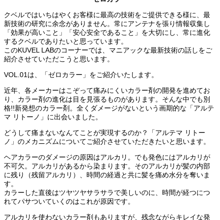
クベルではいちはやくお客様に最高の技術をご提供できる様に、最
新技術の研究に余念がありません。常にアンテナを張り情報収集し
「効果が高いこと」「安心安全であること」を大切にし、常に進化
するクベルでありたいと思っています。
このKUVEL LABのコーナーでは、マニアックな最新技術の話しをご
紹介させていただこうと思います。
VOL.01は、「ゼロカラー」をご紹介いたします。
近年、各メーカーはこぞって痛みにくいカラー剤の開発を進めてお
り、カラー剤の進化は目を見張るものがあります。そんな中でも別
格!!新発想のカラー剤。全くダメージがないという画期的な「アルテ
マ リトーノ」に出会いました。
どうして痛まないなんてことが実現するのか？「アルテマ リトー
ノ」のメカニズムについてご紹介させていただきたいと思います。
ヘアカラーのダメージの原因はアルカリ。でも発色にはアルカリが
不可欠。アルカリがあるから染まります。そのアルカリが髪の内部
に残り（残留アルカリ）、時間の経過と共に髪を痛め水分を奪いま
す。
カラーした直後はツヤツヤサラサラで美しいのに、時間が経つにつ
れてパサついていくのはこれが原因です。
アルカリを使わないカラー剤もありますが、残念ながらキレイな発