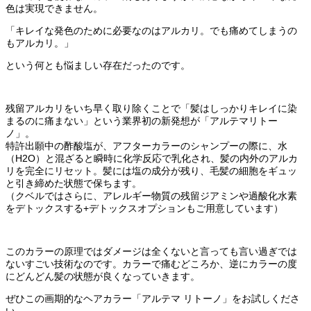
色は実現できません。
「キレイな発色のために必要なのはアルカリ。でも痛めてしまうの
もアルカリ。」
という何とも悩ましい存在だったのです。
残留アルカリをいち早く取り除くことで「髪はしっかりキレイに染
まるのに痛まない」という業界初の新発想が「アルテマリトー
ノ」。
特許出願中の酢酸塩が、アフターカラーのシャンプーの際に、水
（H2O）と混ざると瞬時に化学反応で乳化され、髪の内外のアルカ
リを完全にリセット。髪には塩の成分が残り、毛髪の細胞をギュッ
と引き締めた状態で保ちます。
（クベルではさらに、アレルギー物質の残留ジアミンや過酸化水素
をデトックスする+デトックスオプションもご用意しています）
このカラーの原理ではダメージは全くないと言っても言い過ぎでは
ないすごい技術なのです。カラーで痛むどころか、逆にカラーの度
にどんどん髪の状態が良くなっていきます。
ぜひこの画期的なヘアカラー「アルテマ リトーノ」をお試しくださ
い。